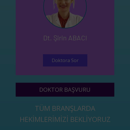
Dt. Şirin ABACI
Doktora Sor
DOKTOR BAŞVURU
TÜM BRANŞLARDA
HEKİMLERİMİZİ BEKLİYORUZ