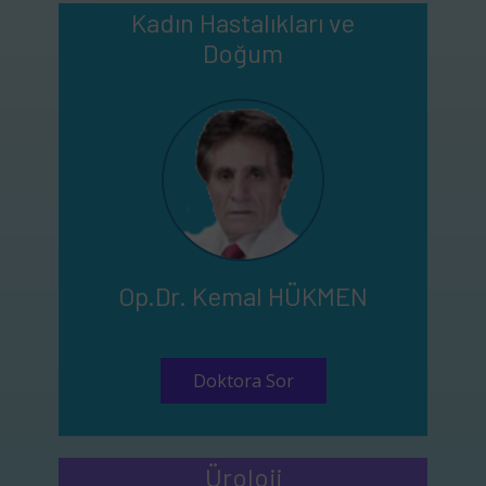
Kadın Hastalıkları ve
Doğum
Op.Dr. Kemal HÜKMEN
Doktora Sor
Üroloji