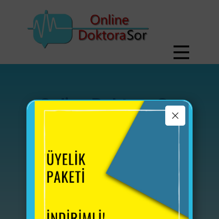
Online Doktora Sor
Doktorunuza sorularınızı
yöneltebilir,
sistem üzerinden destek
isteyebilirsiniz.
Randevu alarak Muayene işlemlerini
başlatabilirsiniz.